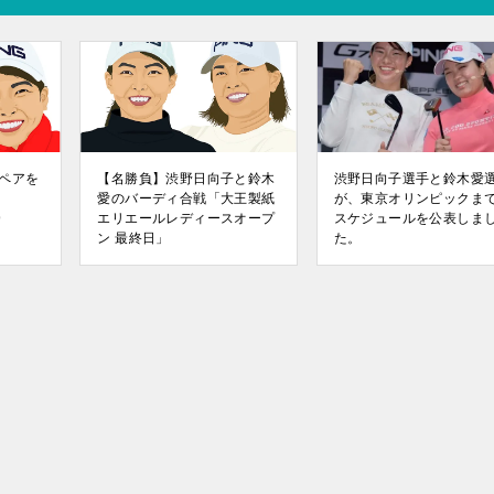
ペアを
【名勝負】渋野日向子と鈴木
渋野日向子選手と鈴木愛
愛のバーディ合戦「大王製紙
が、東京オリンピックま
9
エリエールレディースオープ
スケジュールを公表しま
ン 最終日」
た。