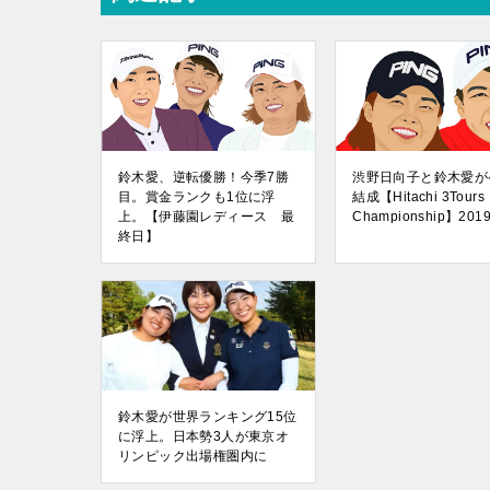
鈴木愛、逆転優勝！今季7勝
渋野日向子と鈴木愛が
目。賞金ランクも1位に浮
結成【Hitachi 3Tours
上。【伊藤園レディース 最
Championship】201
終日】
鈴木愛が世界ランキング15位
に浮上。日本勢3人が東京オ
リンピック出場権圏内に