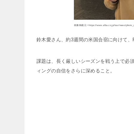
画像掲載元⇒https://www.alba.co.jp/tour/news/photo_d
鈴木愛さん、約3週間の米国合宿に向けて、
課題は、長く厳しいシーズンを戦う上で必
ィングの自信をさらに深めること。