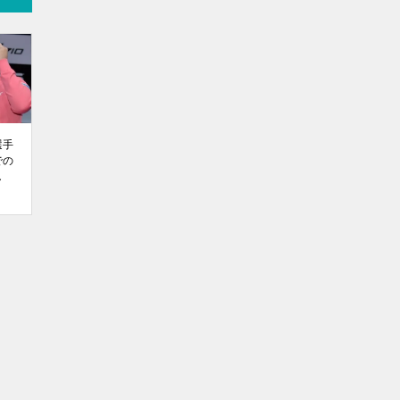
選手
での
し