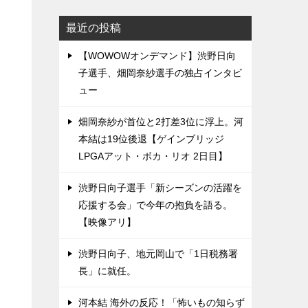
最近の投稿
【WOWOWオンデマンド】渋野日向
子選手、畑岡奈紗選手の独占インタビ
ュー
畑岡奈紗が首位と2打差3位に浮上。河
本結は19位後退【ゲインブリッジ
LPGAアット・ボカ・リオ 2日目】
渋野日向子選手「新シーズンの活躍を
応援する会」で今年の抱負を語る。
【映像アリ】
渋野日向子、地元岡山で「1日税務署
長」に就任。
河本結 海外の反応！「怖いもの知らず