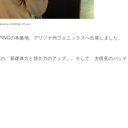
etail/no=144437/ph=0?cat=1
PINGの本拠地、アリゾナ州フェニックスへ出発しました。
須の「基礎体力と持久力のアップ」。そして、大得意のパッテ