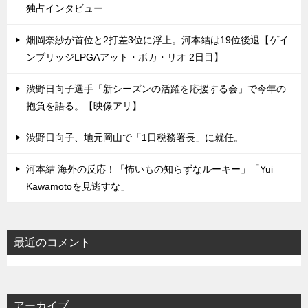
独占インタビュー
畑岡奈紗が首位と2打差3位に浮上。河本結は19位後退【ゲイ
ンブリッジLPGAアット・ボカ・リオ 2日目】
渋野日向子選手「新シーズンの活躍を応援する会」で今年の
抱負を語る。【映像アリ】
渋野日向子、地元岡山で「1日税務署長」に就任。
河本結 海外の反応！「怖いもの知らずなルーキー」「Yui
Kawamotoを見逃すな」
最近のコメント
アーカイブ