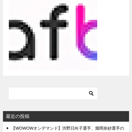
ゲ
ー
シ
ョ
ン
最近の投稿
【WOWOWオンデマンド】渋野日向子選手、畑岡奈紗選手の