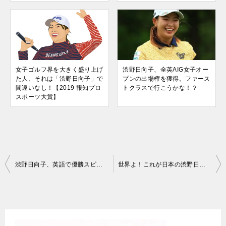
女子ゴルフ界を大きく盛り上げ
渋野日向子、全英AIG女子オー
た人、それは「渋野日向子」で
プンの出場権を獲得。ファース
間違いなし！【2019 報知プロ
トクラスで行こうかな！？
スポーツ大賞】
投
渋野日向子、英語で優勝スピーチ「サンキュー!! ワッハッハッハッハ～」全英女子オープン
世界よ！これが日本の渋野日向子だ。彼女はゴルフ界に生まれた最新のスター!!【海外Twitterの反応】
稿
ナ
ビ