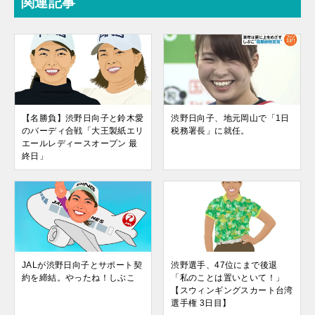
関連記事
【名勝負】渋野日向子と鈴木愛
渋野日向子、地元岡山で「1日
のバーディ合戦「大王製紙エリ
税務署長」に就任。
エールレディースオープン 最
終日」
JALが渋野日向子とサポート契
渋野選手、47位にまで後退
約を締結。やったね！しぶこ
「私のことは置いといて！」
【スウィンギングスカート台湾
選手権 3日目】