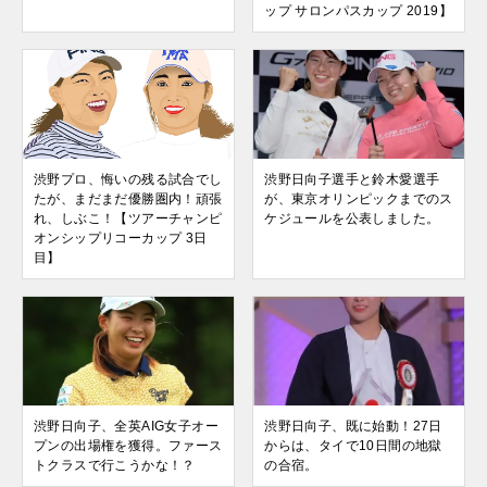
ップ サロンパスカップ 2019】
渋野プロ、悔いの残る試合でし
渋野日向子選手と鈴木愛選手
たが、まだまだ優勝圏内！頑張
が、東京オリンピックまでのス
れ、しぶこ！【ツアーチャンピ
ケジュールを公表しました。
オンシップリコーカップ 3日
目】
渋野日向子、全英AIG女子オー
渋野日向子、既に始動！27日
プンの出場権を獲得。ファース
からは、タイで10日間の地獄
トクラスで行こうかな！？
の合宿。