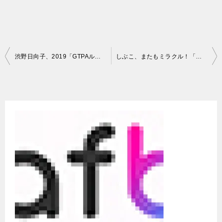
投
渋野日向子、2019「GTPAルーキー・オブ・ザ・イヤー」と「GTPA特別賞」の2部門をダブル受賞。【ゴルフトーナメント振興協会】
しぶこ、またもミラクル！「新100秒チャレンジ」でパーフェクト達成。【炎の体育会TVSP】
稿
ナ
ビ
ゲ
ー
シ
ョ
ン