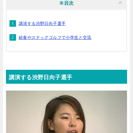
※目次
講演する渋野日向子選手
給食やスナッグゴルフで小学生と交流
講演する渋野日向子選手