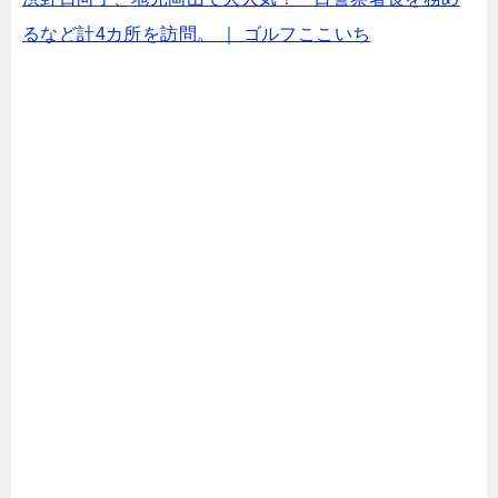
るなど計4カ所を訪問。 ｜ ゴルフここいち