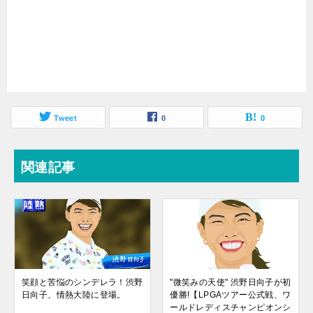
Tweet
0
0
関連記事
笑顔と苦悩のシンデレラ！渋野
"微笑みの天使" 渋野日向子が初
日向子、情熱大陸に登場。
優勝!【LPGAツアー公式戦、ワ
ールドレディスチャンピオンシ